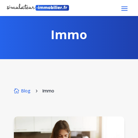
Immo
Blog
Immo

5